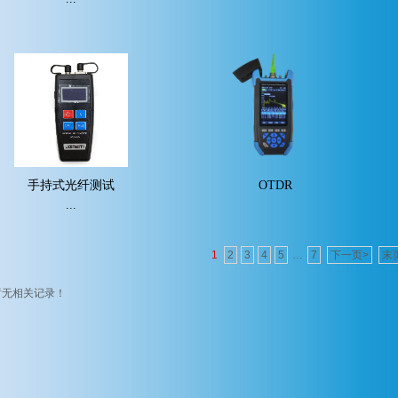
手持式光纤测试
OTDR
...
1
2
3
4
5
…
7
下一页>
末
暂无相关记录！