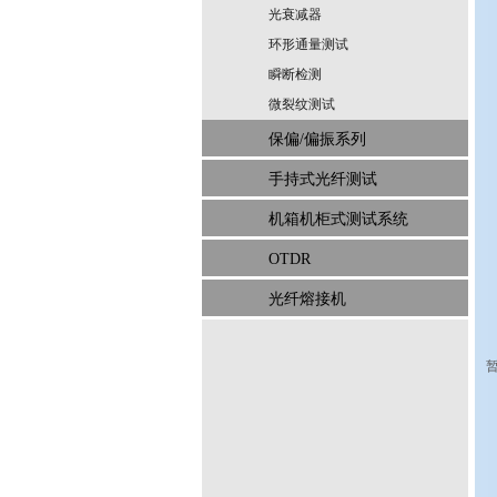
光衰减器
环形通量测试
瞬断检测
微裂纹测试
保偏/偏振系列
手持式光纤测试
机箱机柜式测试系统
OTDR
光纤熔接机