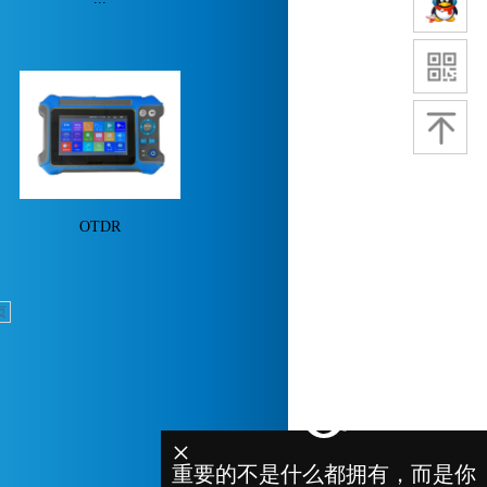
OTDR
页
×