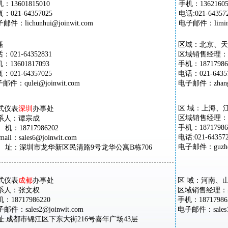
：13601815010
手机：13621605
：021-64357025
电话:021-6435
邮件：lichunhui@joinwit.com
电子邮件：limin@
磊
区域：北京、天
：021-64352831
区域销售经理：
：13601817093
手机：18717986
：021-64357025
电话：021-64357
邮件：qulei@joinwit.com
电子邮件：zhangku
区 域：上海、
式仪表
深圳
办事处
区域销售经理：
系人：谭宗成
手机：18717986
机：18717986202
电话:021-643572
-mail：sales6@joinwit.com
电子邮件：guzhenh
 址：深圳市龙华新区民清路9号龙华公寓B栋706
式仪表
成都
办事处
区 域：河南、
系人：张文权
区域销售经理：
：18717986220
手机：18717986
邮件：sales2@joinwit.com
电子邮件：sales1@
址:成都市锦江区下东大街216号喜年广场43层