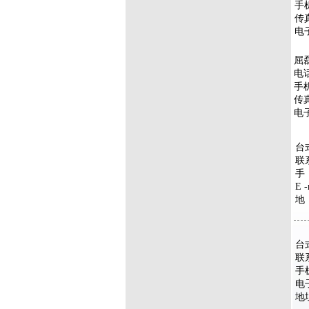
手机
传真
电子
屈
电话
手机
传真
电子
台
联
手 
E 
地
台
联
手机
电子
地