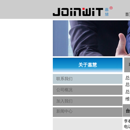
首
​关于嘉慧
总
联系我们
总
公司概况
总
维
加入我们
台
新闻中心
李
电话