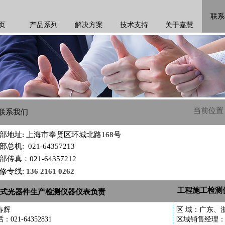
联系
页
产品系列
解决方案
技术支持
关于嘉慧
当前位
置
联系我们
部地址: 上海市奉贤区环城北路168号
部总机: 021-64357213
部传真：021-64357212
修专线:
136 2161 0262
工程施工检测
式光器件生产检测仪器仪表负责
春辉
区 域：广东、
：021-64352831
区域销售经理