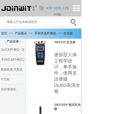
400 9200 425
(中国)
首页
>>
产品展示
>>
手持式光纤测试
>>
红光源
- 产品目录 -
JW3235 红光表
>
台式光纤测试
迷你型人体
>
手持式光纤测试
工程学设
计，单手操
机箱机柜式测试
作，使用灵
活便捷
系统
OTDR
OLED高清全
光纤熔接机
视
......
JW3105P 笔式红光
源