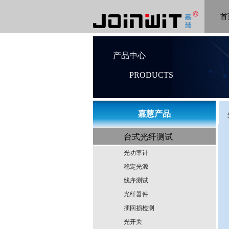
首
产品中心
PRODUCTS
​嘉慧产品
​嘉慧产品
台式光纤测试
光功率计
稳定光源
线序测试
光纤器件
插回损检测
光开关