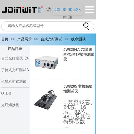
400 9200 425
(中国)
首页
>>
产品展示
>>
台式光纤测试
>>
线序测试
- 产品目录 -
JW8204A 72通道
MPO/MTP极性测试
>
台式光纤测试
仪
>
手持式光纤测试
机箱机柜式测试
JW8205 非接触极
性测试仪
系统
OTDR
1.兼容12芯、
光纤熔接机
24芯、16
芯、32芯、
48芯及其它
特殊芯数
......