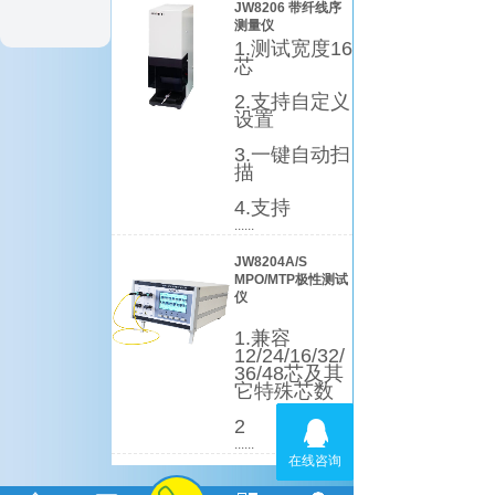
JW8206 带纤线序
测量仪
1.测试宽度16
芯
2.支持自定义
设置
3.一键自动扫
描
4.支持
......
JW8204A/S
MPO/MTP极性测试
仪
1.兼容
12/24/16/32/
36/48芯及其
它特殊芯数
2
......