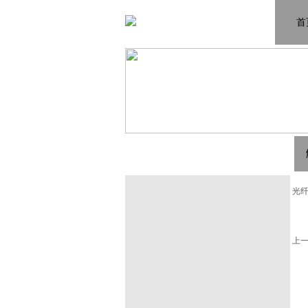
首
解决方案
光纤工程运维施工案例
光
FTTH PON测试案例
光纤网络组建与运营案例
上
实验室光器件环境测试解决方案
MPO器件相关解决方案