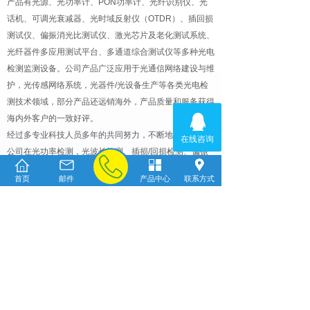
产品有光源、光功率计、PON功率计、光纤识别仪、光
话机、可调光衰减器、光时域反射仪（OTDR）、插回损
测试仪、偏振消光比测试仪、激光芯片及老化测试系统、
光纤器件多应用测试平台、多通道综合测试仪等多种光电
检测监测设备。公司产品广泛应用于光通信网络建设与维
护，光传感网络系统，光器件/光设备生产等各类光电检
测技术领域，部分产品还远销海外，产品质量和服务获得
海内外客户的一致好评。
经过多专业科技人员多年的共同努力，不断地创新实践，
公司在光功率检测，光波长检测、插损/回损检测、偏振
态分析、隔离度检测、偏振消光比检测等方面，积累了大
首页
邮件
产品中心
联系方式
量的专业技术和成熟的解决方案，并一直紧跟光电检测行
业快速发展的步伐，技术上不断推陈出新，服务范围不断
拓宽。目前公司主要服务于光通信网络建设与维护、光器
件光设备生产制造、光传感、激光加工、以及其他应用光
电检测的领域，服务内容包括标准化光电检测产品、定制
产品、合作开发、技术服务等。公司在军工、科研领域，
也与需求方有密切合作。上海嘉慧愿与行业伙伴一起共同
努力，为行业的持续进步发展贡献力量。