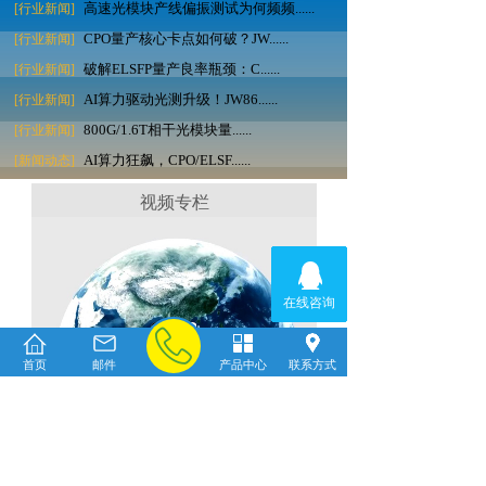
高速光模块产线偏振测试为何频频......
[行业新闻]
CPO量产核心卡点如何破？JW......
[行业新闻]
破解ELSFP量产良率瓶颈：C......
[行业新闻]
AI算力驱动光测升级！JW86......
[行业新闻]
800G/1.6T相干光模块量......
[行业新闻]
AI算力狂飙，CPO/ELSF......
[新闻动态]
视频专栏
首页
邮件
产品中心
联系方式