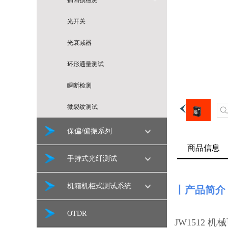
插回损检测
光开关
光衰减器
环形通量测试
瞬断检测
微裂纹测试
保偏/偏振系列
商品信息
手持式光纤测试
机箱机柜式测试系统
丨产品简介
OTDR
JW1512