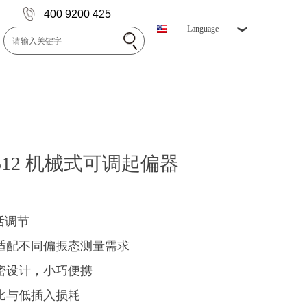
400 9200 425
Language
1512 机械式可调起偏器
灵活调节
适配不同偏振态测量需求
密设计，小巧便携
比与低插入损耗