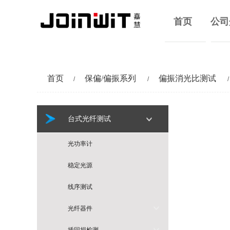
首页
公司
首页
保偏/偏振系列
偏振消光比测试
/
/
/
台式光纤测试
光功率计
稳定光源
线序测试
光纤器件