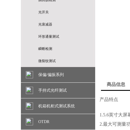
插回损检测
光开关
光衰减器
环形通量测试
瞬断检测
微裂纹测试
保偏/偏振系列
商品信息
手持式光纤测试
产品特点
机箱机柜式测试系统
1.5.6英寸大
OTDR
2.最大可测量功