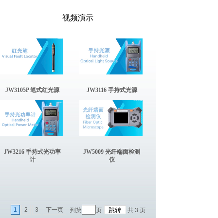
视频演示
JW3105P 笔式红光源
JW3116 手持式光源
JW3216 手持式光功率
JW5009 光纤端面检测
计
仪
1
2
3
下一页
到第
页
共
3
页